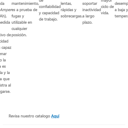
de
mayor
ida
mantenimiento,
lentas,
soportar
desem
confiabilidad
ciclo de
Amper
es a prueba de
rápidas y
inactividad
a baja y
y capacidad
vida.
Ah),
fugas y
sobrecargas.
a largo
tempera
de trabajo.
medida
utilizable en
plazo.
cualquier
tivo de
posición.
icidad
s capaz
enar
o la
a es
a y la
ía que
stra al
garse.
Revisa nuestro catalogo
Aquí