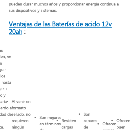
pueden durar muchos años y proporcionar energía continua a
sus dispositivos y sistemas.
Ventajas de las Baterías de acido 12v
20ah
:
as
les, se
n
guir
los
 hasta
; su
o y
aría
Al venir en
uerdo a
formato
idad de
sellado, no
Son
Son mejores
requieren
Resisten
capaces
Ofrece
en términos
Ofrecen
ca,
ningún
cargas
de
buen