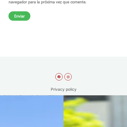
navegador para la próxima vez que comente.
F
I
a
n
c
s
e
t
b
a
o
g
Privacy policy
o
r
k
a
m